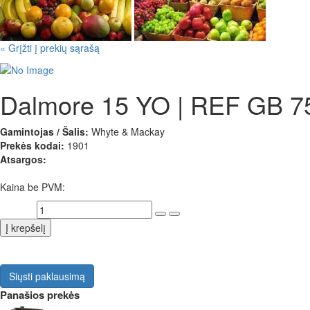
«
Grįžti į prekių sąrašą
Dalmore 15 YO | REF GB 75
Gamintojas / Šalis:
Whyte & Mackay
Prekės kodai:
1901
Atsargos:
Kaina be PVM:
Kiekis:
Siųsti paklausimą
Panašios prekės