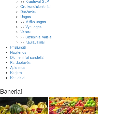
>>
Krautuvai GLP
Oro kondicionieriai
Daržovės
Uogos
>>
Miško uogos
>>
Vynuogės
Vaisiai
>>
Citrusiniai vaisiai
>>
Kaulavaisiai
Prisijungti
Naujienos
Didmeniniai sandėliai
Parduotuvės
Apie mus
Karjera
Kontaktai
Baneriai