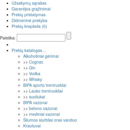
Užsakymų sąrašas
Garantijos grąžinimai
Prekių pristatymas
Didmeninė prekyba
Prekių krepšelis (
0
)
Paieška:
Prekių katalogas...
Alkoholiniai gėrimai
>>
Cognac
>>
Gin
>>
Vodka
>>
Whisky
BIPA sporto treniruoklai
>>
Lauko treniruokliai
>>
suoliukai
BIPA vazonai
>>
betono vazonai
>>
mediniai vazonai
Šilumos siurbliai oras vanduo
Krautuvai