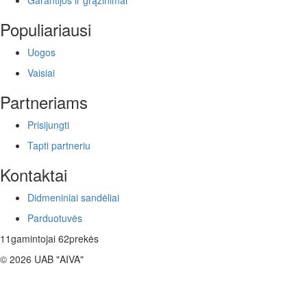
Populiariausi
Uogos
Vaisiai
Partneriams
Prisijungti
Tapti partneriu
Kontaktai
Didmeniniai sandėliai
Parduotuvės
11
gamintojai
62
prekės
© 2026 UAB "AIVA"